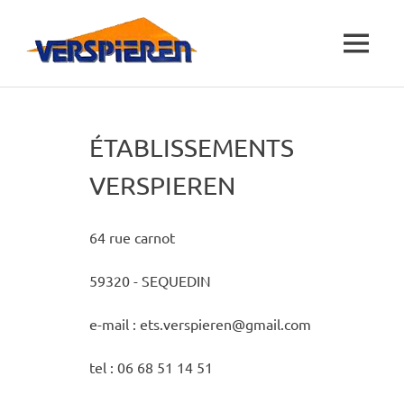
Skip
Etablissement
to
CONTACT
MENU
content
Verspieren
Une
entreprise
familiale
à
ÉTABLISSEMENTS
votre
écoute
VERSPIEREN
64 rue carnot
59320 - SEQUEDIN
e-mail : ets.verspieren@gmail.com
tel : 06 68 51 14 51